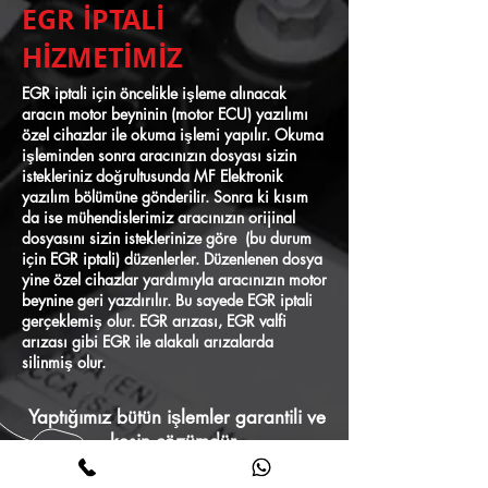
EGR İPTALİ
HİZMETİMİZ
EGR iptali için öncelikle işleme alınacak
aracın motor beyninin (motor ECU) yazılımı
özel cihazlar ile okuma işlemi yapılır. Okuma
işleminden sonra aracınızın dosyası sizin
istekleriniz doğrultusunda MF Elektronik
yazılım bölümüne gönderilir. Sonra ki kısım
da ise mühendislerimiz aracınızın orijinal
dosyasını sizin isteklerinize göre (bu durum
için EGR iptali) düzenlerler. Düzenlenen dosya
yine özel cihazlar yardımıyla aracınızın motor
beynine geri yazdırılır. Bu sayede EGR iptali
gerçeklemiş olur. EGR arızası, EGR valfi
arızası gibi EGR ile alakalı arızalarda
silinmiş olur.
Yaptığımız bütün işlemler garantili ve
kesin çözümdür.