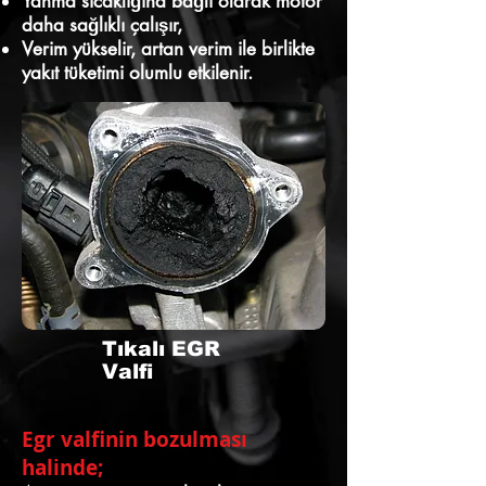
Yanma sıcaklığına bağlı olarak motor
daha sağlıklı çalışır,
Verim yükselir, artan verim ile birlikte
yakıt tüketimi olumlu etkilenir.
Tıkalı EGR
Valfi
Egr valfinin bozulması
halinde;