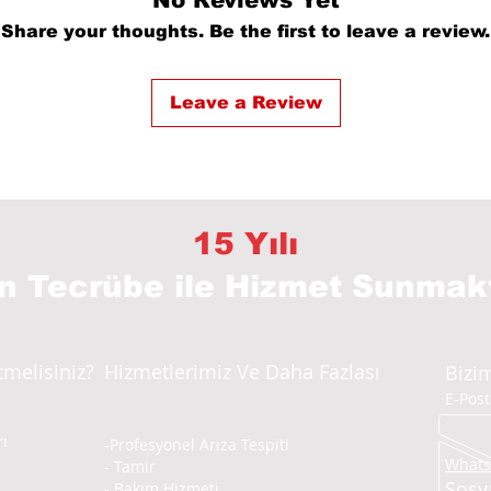
No Reviews Yet
Share your thoughts. Be the first to leave a review.
Leave a Review
15 Yılı
ın Tecrübe
ile Hizmet Sunmak
tmelisiniz?
Hizmetlerimiz Ve Daha Fazlası
Bizim
E-Pos
ı
-Profesyonel Arıza Tespiti
Whatsa
- Tamir
Sosy
- Bakım Hizmeti