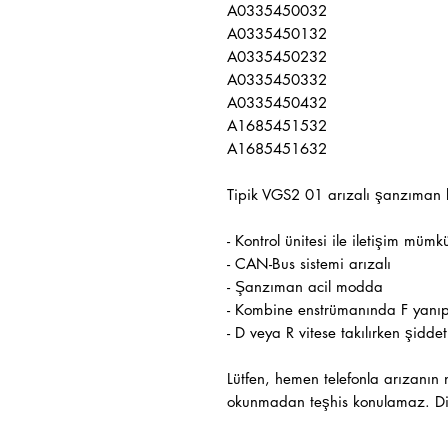
A0335450032
A0335450132
A0335450232
A0335450332
A0335450432
A1685451532
A1685451632
Tipik VGS2 01 arızalı şanzıman k
- Kontrol ünitesi ile iletişim mümk
- CAN-Bus sistemi arızalı
- Şanzıman acil modda
- Kombine enstrümanında F yanıp 
- D veya R vitese takılırken şiddet
Lütfen, hemen telefonla arızanın
okunmadan teşhis konulamaz. Di