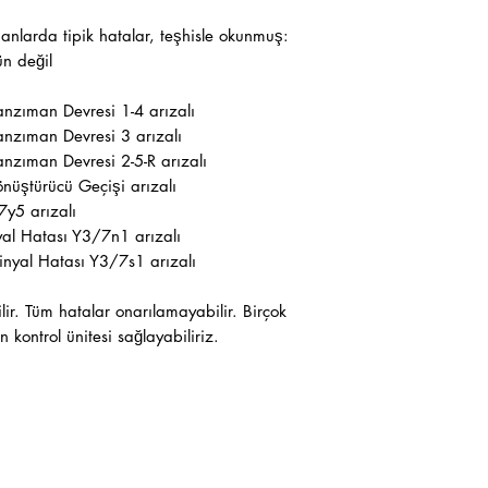
anlarda tipik hatalar, teşhisle okunmuş:
ün değil
nzıman Devresi 1-4 arızalı
nzıman Devresi 3 arızalı
nzıman Devresi 2-5-R arızalı
nüştürücü Geçişi arızalı
7y5 arızalı
yal Hatası Y3/7n1 arızalı
inyal Hatası Y3/7s1 arızalı
ir. Tüm hatalar onarılamayabilir. Birçok
kontrol ünitesi sağlayabiliriz.