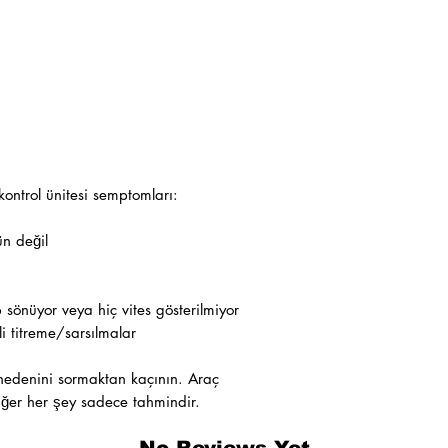
ontrol ünitesi semptomları:
ün değil
sönüyor veya hiç vites gösterilmiyor
li titreme/sarsılmalar
 nedenini sormaktan kaçının. Araç
ğer her şey sadece tahmindir.