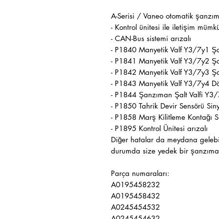
A-Serisi / Vaneo otomatik şanzım
- Kontrol ünitesi ile iletişim mümk
- CAN-Bus sistemi arızalı
- P1840 Manyetik Valf Y3/7y1 Şa
- P1841 Manyetik Valf Y3/7y2 Şa
- P1842 Manyetik Valf Y3/7y3 Şa
- P1843 Manyetik Valf Y3/7y4 Dö
- P1844 Şanzıman Şalt Valfi Y3/
- P1850 Tahrik Devir Sensörü Sin
- P1858 Marş Kilitleme Kontağı S
- P1895 Kontrol Ünitesi arızalı
Diğer hatalar da meydana gelebil
durumda size yedek bir şanzıman 
Parça numaraları:
A0195458232
A0195458432
A0245454532
A0245454632