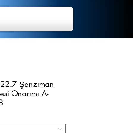
722.7 Şanzıman
tesi Onarımı A-
8