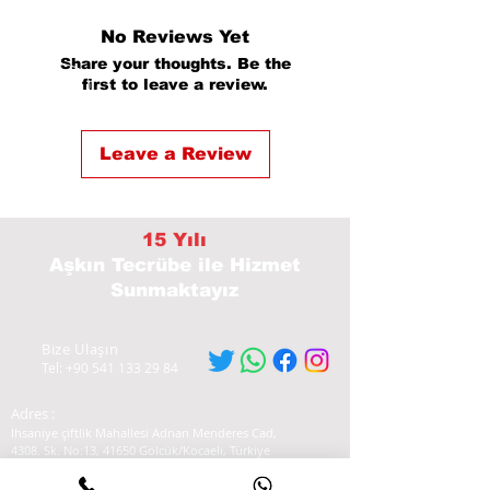
No Reviews Yet
Share your thoughts. Be the
first to leave a review.
Leave a Review
15 Yılı
Aşkın Tecrübe
ile Hizmet
Sunmaktayız
Bize Ulaşın
Tel:
+90 541 133 29 84
Adres :
İhsaniye çiftlik Mahallesi Adnan Menderes Cad,
4308. Sk. No:13, 41650 Gölcük/Kocaeli, Türkiye
Yol tarifi Almak için Tıklayınız