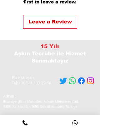
first to leave a review.
Leave a Review
15 Yılı
Aşkın Tecrübe
ile Hizmet
Sunmaktayız
Bize Ulaşın
Tel:
+90 541 133 29 84
Adres :
İhsaniye çiftlik Mahallesi Adnan Menderes Cad,
4308. Sk. No:13, 41650 Gölcük/Kocaeli, Türkiye
Yol tarifi Almak için Tıklayınız
Hizmetlerimiz
-Profesyonel Arıza Tespiti
- Tamir