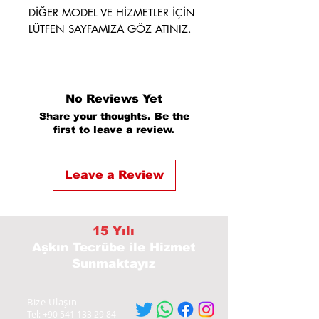
DİĞER MODEL VE HİZMETLER İÇİN
LÜTFEN SAYFAMIZA GÖZ ATINIZ.
No Reviews Yet
Share your thoughts. Be the
first to leave a review.
Leave a Review
15 Yılı
Aşkın Tecrübe
ile Hizmet
Sunmaktayız
Bize Ulaşın
Tel:
+90 541 133 29 84