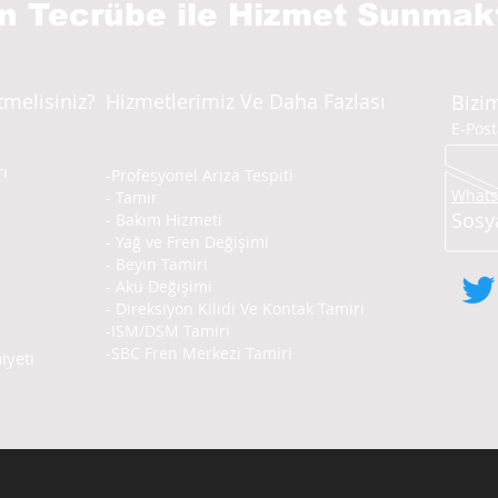
ın Tecrübe
ile Hizmet Sunmak
tmelisiniz?
Hizmetlerimiz Ve Daha Fazlası
Bizim
E-Pos
ı
-Profesyonel Arıza Tespiti
Whatsa
- Tamir
Sosy
- Bakım Hizmeti
- Yağ ve Fren Değişimi
- Beyin Tamiri
- Akü Değişimi
- Direksiyon Kilidi Ve Kontak Tamiri
-ISM/DSM Tamiri
-SBC Fren Merkezi Tamiri
yeti