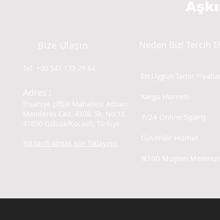
Aşk
Neden Bizi Tercih E
Bize Ulaşın
Tel: +90 541 133 29 84
En Uygun Tamir Fiyatlar
Adres :
Kargo Hizmeti
İhsaniye çiftlik Mahallesi Adnan
Menderes Cad, 4308. Sk. No:13,
7/24 Online Sipariş
41650 Gölcük/Kocaeli, Türkiye
Güvenilir Hizmet
Yol tarifi Almak için Tıklayınız
%100 Müşteri Memnuni