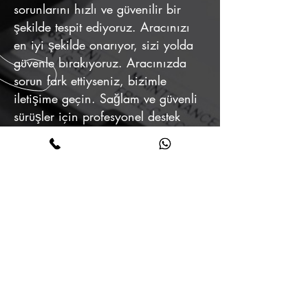
sorunlarını hızlı ve güvenilir bir
şekilde tespit ediyoruz. Aracınızı
en iyi şekilde onarıyor, sizi yolda
güvenle bırakıyoruz. Aracınızda
sorun fark ettiyseniz, bizimle
iletişime geçin. Sağlam ve güvenli
sürüşler için profesyonel destek
sunuyoruz!
15 Yılı
Aşkın Tecrübe
ile Hizmet
Sunmaktayız
Bize Ulaşın
Tel:
+90 541 133 29 84
Adres :
İhsaniye çiftlik Mahallesi Adnan Menderes Cad,
4308. Sk. No:13, 41650 Gölcük/Kocaeli, Türkiye