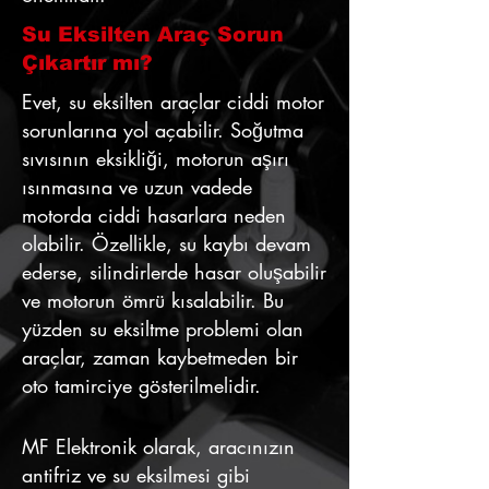
Su Eksilten Araç Sorun
Çıkartır mı?
Evet, su eksilten araçlar ciddi motor
sorunlarına yol açabilir. Soğutma
sıvısının eksikliği, motorun aşırı
ısınmasına ve uzun vadede
motorda ciddi hasarlara neden
olabilir. Özellikle, su kaybı devam
ederse, silindirlerde hasar oluşabilir
ve motorun ömrü kısalabilir. Bu
yüzden su eksiltme problemi olan
araçlar, zaman kaybetmeden bir
oto tamirciye gösterilmelidir.
MF Elektronik olarak, aracınızın
antifriz ve su eksilmesi gibi