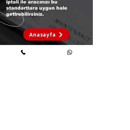
iptali ile aracınızı bu
standartlara uygun hale
getirebilirsiniz.
Anasayfa
15 Yılı
Aşkın Tecrübe
ile Hizmet
Sunmaktayız
Bize Ulaşın
Tel:
+90 541 133 29 84
Adres :
İhsaniye çiftlik Mahallesi Adnan Menderes Cad,
4308. Sk. No:13, 41650 Gölcük/Kocaeli, Türkiye
Yol tarifi Almak için Tıklayınız