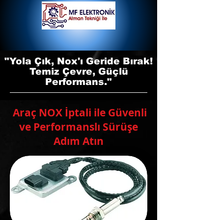
"Yola Çık, Nox'ı Geride Bırak!
Temiz Çevre, Güçlü
Performans."
Araç NOX İptali ile Güvenli
ve Performanslı Sürüşe
Adım Atın