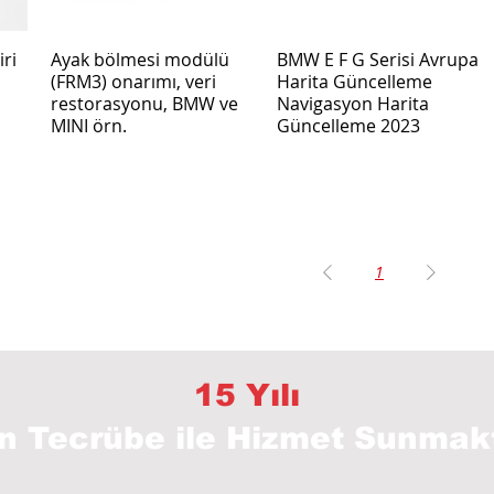
ri
Ayak bölmesi modülü
BMW E F G Serisi Avrupa
(FRM3) onarımı, veri
Harita Güncelleme
restorasyonu, BMW ve
Navigasyon Harita
MINI örn.
Güncelleme 2023
1
15 Yılı
ın Tecrübe
ile Hizmet Sunmak