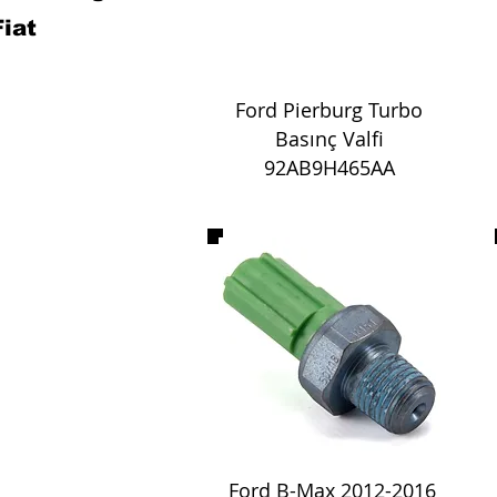
Fiat
Ford Pierburg Turbo
Basın
ç Valfi
92AB9H465AA
Ford B-Max 2012-2016