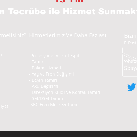
ın Tecrübe
ile Hizmet Sunmak
tmelisiniz?
Hizmetlerimiz Ve Daha Fazlası
Bizim
E-Pos
ı
-Profesyonel Arıza Tespiti
Whatsa
- Tamir
Sosy
- Bakım Hizmeti
- Yağ ve Fren Değişimi
- Beyin Tamiri
- Akü Değişimi
- Direksiyon Kilidi Ve Kontak Tamiri
-ISM/DSM Tamiri
-SBC Fren Merkezi Tamiri
yeti