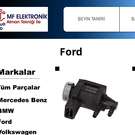
BEYİN TAMİRİ
B
Ford
Markalar
Tüm Parçalar
Mercedes Benz
BMW
Ford
Volkswagen