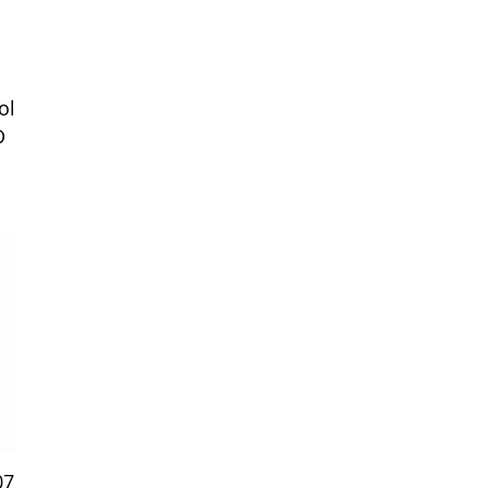
ol
D
07