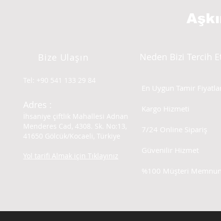
Aşk
Neden Bizi Tercih E
Bize Ulaşın
Tel: +90 541 133 29 84
En Uygun Tamir Fiyatlar
Adres :
Kargo Hizmeti
İhsaniye çiftlik Mahallesi Adnan
Menderes Cad, 4308. Sk. No:13,
7/24 Online Sipariş
41650 Gölcük/Kocaeli, Türkiye
Güvenilir Hizmet
Yol tarifi Almak için Tıklayınız
%100 Müşteri Memnuni