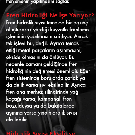
frenlemenin yapılmasını sağlar.
Fren Hidroliği Ne İşe Yarıyor?
Fren hidrolik sıvısı temelde bir basınç
oluşturarak verdiği kuvvetle frenleme
işleminin yapılmasını sağlıyor. Ancak
tek işlevi bu, değil. Ayrıca temas
ettiği metal parçaların aşınmasını,
okside olmasını da önlüyor. Bu
nedenle zamanı geldiğinde fren
hidroliğinin değişmesi önemlidir. Eğer
fren sisteminde borularda çatlak ya
da delik varsa sıvı eksilebilir. Ayrıca
fren ana merkez silindirinde yağ
kaçağı varsa, kampanalı fren
bozulduysa ya da balatalarda
aşınma varsa yine hidrolik sıvısı
eksilebilir.
Hidrolik Sıvısı Eksilirse