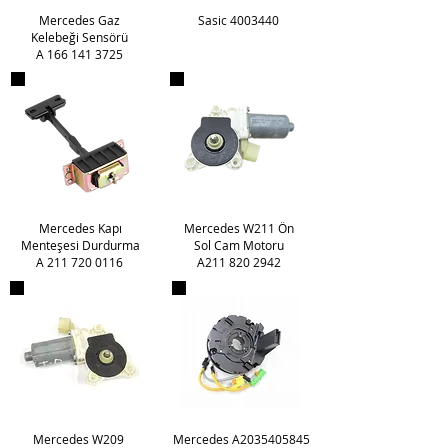
Mercedes Gaz
Sasic 4003440
Kelebeği Sensörü
A 166 14
1 3725
Mercedes Kapı
Mercedes W211 Ön
Menteşe
si Durdurma
Sol Cam Motoru
A 211 720 0116
A211 820 2942
Mercedes W209
Mercedes A2035405845