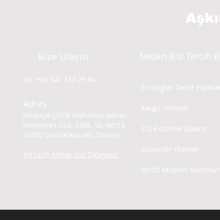
Aşk
Neden Bizi Tercih E
Bize Ulaşın
Tel: +90 541 133 29 84
En Uygun Tamir Fiyatlar
Adres :
Kargo Hizmeti
İhsaniye çiftlik Mahallesi Adnan
Menderes Cad, 4308. Sk. No:13,
7/24 Online Sipariş
41650 Gölcük/Kocaeli, Türkiye
Güvenilir Hizmet
Yol tarifi Almak için Tıklayınız
%100 Müşteri Memnuni