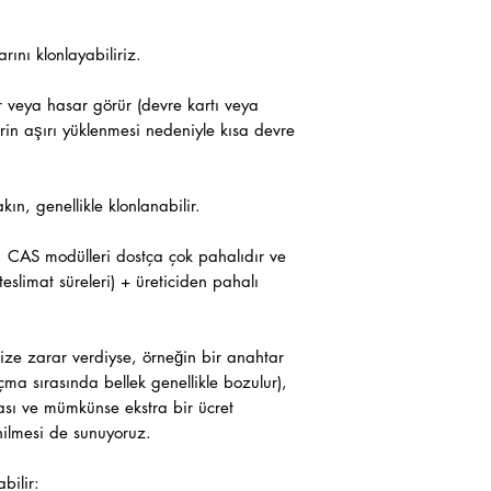
nı klonlayabiliriz.
r veya hasar görür (devre kartı veya
erin aşırı yüklenmesi nedeniyle kısa devre
ın, genellikle klonlanabilir.
CAS modülleri dostça çok pahalıdır ve
eslimat süreleri) + üreticiden pahalı
ize zarar verdiyse, örneğin bir anahtar
açma sırasında bellek genellikle bozulur),
ması ve mümkünse ekstra bir ücret
nilmesi de sunuyoruz.
bilir: