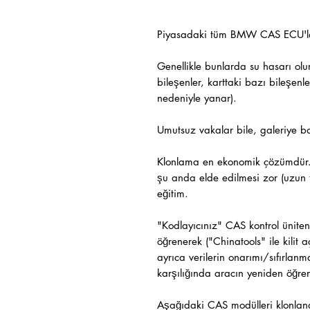
Piyasadaki tüm BMW CAS ECU'ları
Genellikle bunlarda su hasarı olu
bileşenler, karttaki bazı bileşenl
nedeniyle yanar).
Umutsuz vakalar bile, galeriye bak
Klonlama en ekonomik çözümdür. 
şu anda elde edilmesi zor (uzun t
eğitim.
"Kodlayıcınız" CAS kontrol üniten
öğrenerek ("Chinatools" ile kilit 
ayrıca verilerin onarımı/sıfırlan
karşılığında aracın yeniden öğre
Aşağıdaki CAS modülleri klonlana