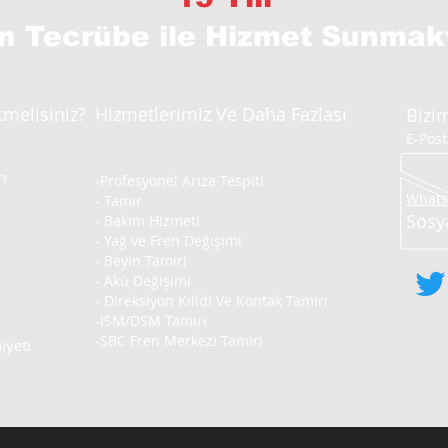
ın Tecrübe
ile Hizmet Sunmak
tmelisiniz?
Hizmetlerimiz Ve Daha Fazlası
Bizim
E-Pos
ı
-Profesyonel Arıza Tespiti
Whatsa
- Tamir
Sosy
- Bakım Hizmeti
- Yağ ve Fren Değişimi
- Beyin Tamiri
- Akü Değişimi
- Direksiyon Kilidi Ve Kontak Tamiri
-ISM/DSM Tamiri
-SBC Fren Merkezi Tamiri
yeti