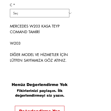
C
*
MERCEDES W203 KASA TEYP
COMAND TAMİRİ
W203
DİĞER MODEL VE HİZMETLER İÇİN
LÜTFEN SAYFAMIZA GÖZ ATINIZ.
Henüz Değerlendirme Yok
Fikirlerinizi paylaşın. İlk
değerlendirmeyi siz yazın.