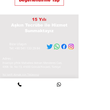
Değerlendirme Yap
15 Yılı
Aşkın Tecrübe
ile Hizmet
Sunmaktayız
Bize Ulaşın
Tel:
+90 541 133 29 84
Adres :
İhsaniye çiftlik Mahallesi Adnan Menderes Cad,
4308. Sk. No:13, 41650 Gölcük/Kocaeli, Türkiye
Yol tarifi Almak için Tıklayınız
Hizmetlerimiz
-Profesyonel Arıza Tespiti
- Tamir
- Bakım Hizmeti
- Yağ ve Fren Değişimi
- Beyin Tamiri
- Akü Değişimi
- Direksiyon Kilidi Ve Kontak Tamiri