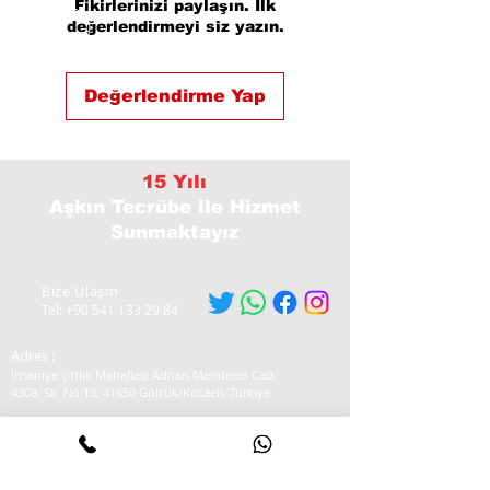
Fikirlerinizi paylaşın. İlk
değerlendirmeyi siz yazın.
Değerlendirme Yap
15 Yılı
Aşkın Tecrübe
ile Hizmet
Sunmaktayız
Bize Ulaşın
Tel:
+90 541 133 29 84
Adres :
İhsaniye çiftlik Mahallesi Adnan Menderes Cad,
4308. Sk. No:13, 41650 Gölcük/Kocaeli, Türkiye
Yol tarifi Almak için Tıklayınız
Hizmetlerimiz
-Profesyonel Arıza Tespiti