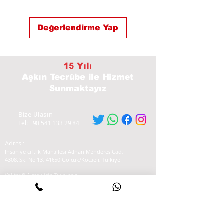
Değerlendirme Yap
15 Yılı
Aşkın Tecrübe
ile Hizmet
Sunmaktayız
Bize Ulaşın
Tel:
+90 541 133 29 84
Adres :
İhsaniye çiftlik Mahallesi Adnan Menderes Cad,
4308. Sk. No:13, 41650 Gölcük/Kocaeli, Türkiye
Yol tarifi Almak için Tıklayınız
Hizmetlerimiz
-Profesyonel Arıza Tespiti
- Tamir
- Bakım Hizmeti