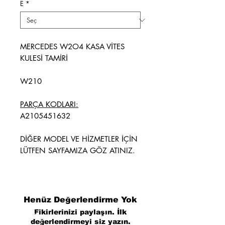
E
*
MERCEDES W2O4 KASA VİTES
KULESİ TAMİRİ
W210
PARÇA KODLARI:
A2105451632
DİĞER MODEL VE HİZMETLER İÇİN
LÜTFEN SAYFAMIZA GÖZ ATINIZ.
Henüz Değerlendirme Yok
Fikirlerinizi paylaşın. İlk
değerlendirmeyi siz yazın.