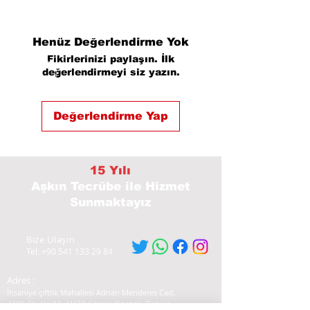
Henüz Değerlendirme Yok
Fikirlerinizi paylaşın. İlk
değerlendirmeyi siz yazın.
Değerlendirme Yap
15 Yılı
Aşkın Tecrübe
ile Hizmet
Sunmaktayız
Bize Ulaşın
Tel:
+90 541 133 29 84
Adres :
İhsaniye çiftlik Mahallesi Adnan Menderes Cad,
4308. Sk. No:13, 41650 Gölcük/Kocaeli, Türkiye