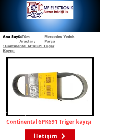
Ana
Sayfa
/
Tüm
Mercedes Yedek
Araçlar
/
Parça
/ Continental 6PK691 Triger
Kayışı
Continental 6PK691 Triger
kayışı
İletişim