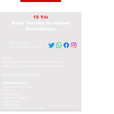
15 Yılı
Aşkın Tecrübe
ile Hizmet
Sunmaktayız
Bize Ulaşın
Tel:
+90 541 133 29 84
Adres :
İhsaniye çiftlik Mahallesi Adnan Menderes Cad,
4308. Sk. No:13, 41650 Gölcük/Kocaeli, Türkiye
Yol tarifi Almak için Tıklayınız
Hizmetlerimiz
-Profesyonel Arıza Tespiti
- Tamir
- Bakım Hizmeti
- Yağ ve Fren Değişimi
- Beyin Tamiri
- Akü Değişimi
- Direksiyon Kilidi Ve Kontak Tamiri
-ISM/DSM Tamiri