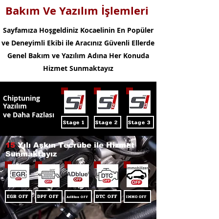
Bakım Ve Yazılım İşlemleri
Sayfamıza Hoşgeldiniz Kocaelinin En Popüler
ve Deneyimli Ekibi ile Aracınız Güvenli Ellerde
Genel Bakım ve Yazılım Adına Her Konuda
Hizmet Sunmaktayız
Chiptuning
Yazılım
ve Daha Fazlası
Stage 1
Stage 2
Stage 3
15
Yılı Aşkın Tecrübe ile Hizmet
Sunmaktayız
EGR OFF
DPF OFF
DTC OFF
IMMO OFF
AdBlue OFF