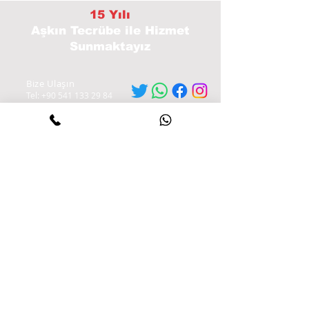
15 Yılı
Aşkın Tecrübe
ile Hizmet
Sunmaktayız
Bize Ulaşın
Tel:
+90 541 133 29 84
Adres :
İhsaniye çiftlik Mahallesi Adnan Menderes Cad,
4308. Sk. No:13, 41650 Gölcük/Kocaeli, Türkiye
Yol tarifi Almak için Tıklayınız
Hizmetlerimiz
-Profesyonel Arıza Tespiti
- Tamir
- Bakım Hizmeti
- Yağ ve Fren Değişimi
- Beyin Tamiri
- Akü Değişimi
- Direksiyon Kilidi Ve Kontak Tamiri
-ISM/DSM Tamiri
-SBC Fren Merkezi Tamiri
Neden Bizi Tercih Etmelisiniz?