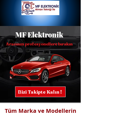
MF Elektronik
Aracınızı profesyonellere bırakın
Bizi Takipte Kalın !
Tüm Marka ve Modellerin